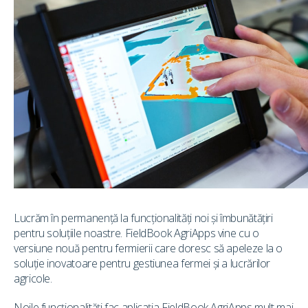
Lucrăm în permanență la funcționalități noi și îmbunătățiri
pentru soluțiile noastre. FieldBook AgriApps vine cu o
versiune nouă pentru fermierii care doresc să apeleze la o
soluție inovatoare pentru gestiunea fermei și a lucrărilor
agricole.
Noile funcționalități fac aplicația FieldBook AgriApps mult mai