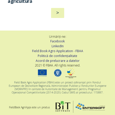
agricultură
>
Urmăriți-ne:
Facebook
LinkedIn
Field Book Agro Application - FBAA
Politică de confidențialitate
Acord de prelucrare a datelor
2021 © FBAA. All rights reserved.
Field Book Agro Application (FBAA) este un proiect cofinanțat prin Fondul
European de Dezvoltare Regională, Administrației Publice și Fondurilor Europene
(MDRAPFE) în calitate de Autoritate de Management pentru Programul
Operațional Competitivitate (2014-2020). Codul SMIS al proiectului: 115887.
FieldBook AgriApps este un produs