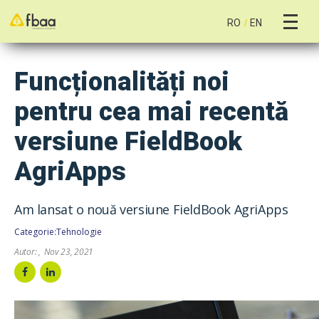
RO
/
EN
Funcționalități noi
pentru cea mai recentă
versiune FieldBook
AgriApps
Am lansat o nouă versiune FieldBook AgriApps
Categorie:
Tehnologie
Autor:
,
Nov 23, 2021

